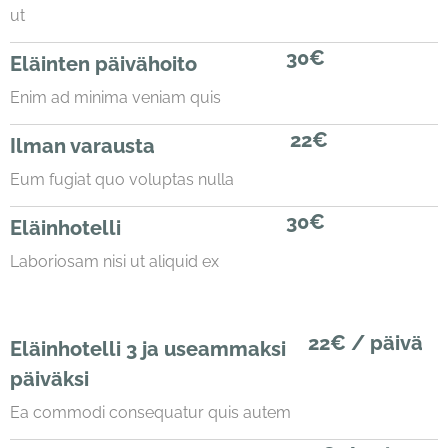
ut
30€
Eläinten päivähoito
Enim ad minima veniam quis
22€
Ilman varausta
Eum fugiat quo voluptas nulla
30€
Eläinhotelli
Laboriosam nisi ut aliquid ex
22€ / päivä
Eläinhotelli 3 ja useammaksi
päiväksi
Ea commodi consequatur quis autem